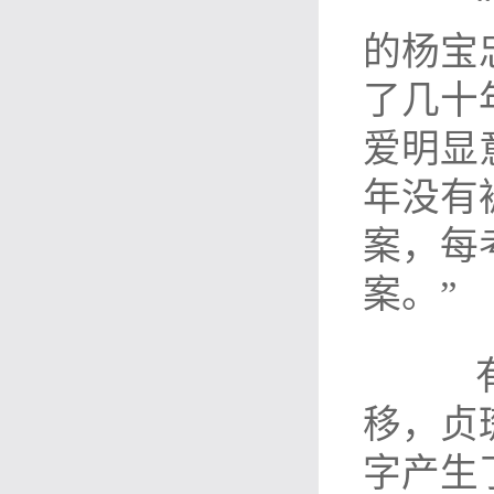
“疑
的杨宝
了几十
爱明显
年没有
案，每
案。”
有一
移，贞
字产生