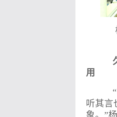
用
“子
听其言
象。”